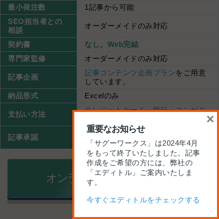
最小発注数
1記事から可能
SEO担当者との
オーダーメイドのみ対応
相談
契約書
なし。Web完結
専門家監修
オーダーメイドのみ対応
記事コンテンツ企画プラン
をご用意
記事企画
しています。
納品形式
Excelのみ
クレジットカード・銀行・コンビニ
支払い方法
×
※前払い
重要なお知らせ
サグーワークス、
発注者承認オプシ
記事承認
ョン
「サグーワークス」は2024年4月
をもって終了いたしました。記事
作成をご希望の方には、弊社の
「エディトル」ご案内いたしま
オンライン見積りフォーム
す。
今すぐエディトルをチェックする
→ オンライン発注プランの詳細