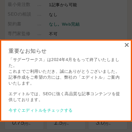
最小発注数
1記事から可能
SEOの相談
なし
契約書
なし。Web完結
専門家監修
不可
×
記事企画
記事コンテンツ企画プラン
をご用意
しています
重要なお知らせ
納品形式
Excelのみ
「サグーワークス」は2024年4月をもって終了いたしまし
た。
支払い方法
クレジットカード・銀行・コンビニ
これまでご利用いただき、誠にありがとうございました。
※前払い
記事作成をご希望の方には、弊社の「エディトル」ご案内
記事承認
サグーワークス、
発注者承認オプシ
いたします。
ョン
エディトルでは、SEOに強く高品質な記事コンテンツを提
供しております。
文字単価
今すぐエディトルをチェックする
レギュラー
ゴールド
プラチナ
0.75
1.5
3.0